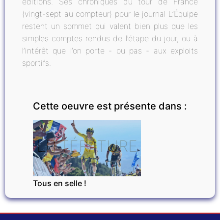
éditions. Ses chroniques du tour de France
(vingt-sept au compteur) pour le journal L’Équipe
restent un sommet qui valent bien plus que les
simples comptes rendus de l’étape du jour, ou à
l’intérêt que l’on porte - ou pas - aux exploits
sportifs.
Cette oeuvre est présente dans :
LITTÉRATURE
Tous en selle !