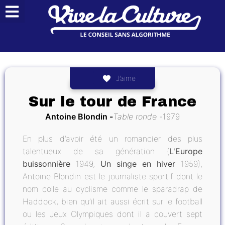
J’aime
Sur le tour de France
Antoine Blondin
Table ronde
1979
En plus d’avoir été un romancier des plus
talentueux de sa génération (
L'Europe
buissonnière
1949,
Un singe en hiver
1959),
Antoine Blondin est le journaliste sportif dont le
nom colle au cyclisme comme le sparadrap de
Haddock, bien qu’il ait aussi écrit sur le football
ou les Jeux Olympiques dont il a couvert sept