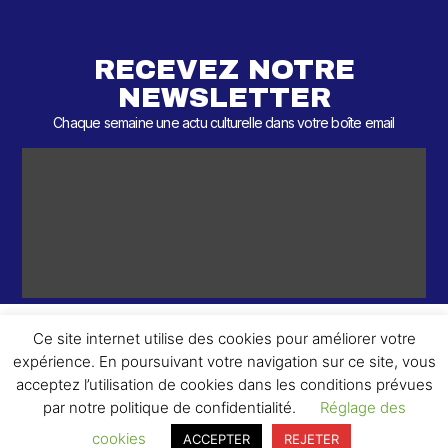
RECEVEZ NOTRE
NEWSLETTER
Chaque semaine une actu culturelle dans votre boîte email
Ce site internet utilise des cookies pour améliorer votre
expérience. En poursuivant votre navigation sur ce site, vous
ème
© 2026 – 2
Round – Tous droits réservés.
acceptez l’utilisation de cookies dans les conditions prévues
par notre politique de confidentialité.
Réglage des
cookies
ACCEPTER
REJETER