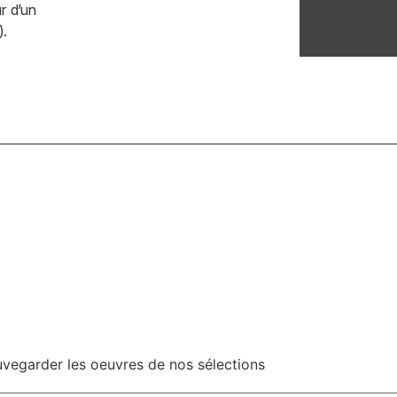
r d’un
Contact
).
Plan du site
Accès Pro
Politique de confidentialité
Mentions légales
uvegarder les oeuvres de nos sélections