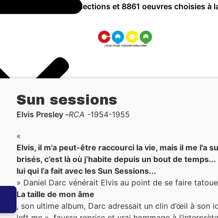
a Culture ! c'est 757 sélections et 8861 oeuvres choisies à l
Sun sessions
Elvis Presley
RCA
1954-1955
«
Elvis, il m'a peut-être raccourci la vie, mais il me l'a
brisés, c’est là où j’habite depuis un bout de temps..
lui qui l’a fait avec les Sun Sessions...
S-NOUS ?
» Daniel Darc vénérait Elvis au point de se faire tatouer
ER
La taille de mon âme
, son ultime album, Darc adressait un clin d’œil à son
left me », fausse reprise et vrai hommage à l’interprèt