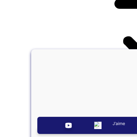
Vive l
QUI SOMME
NEWSLETT
J’aime