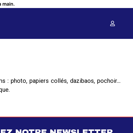
a main.
s : photo, papiers collés, dazibaos, pochoir…
que.
EZ NOTRE NEWSLETTER