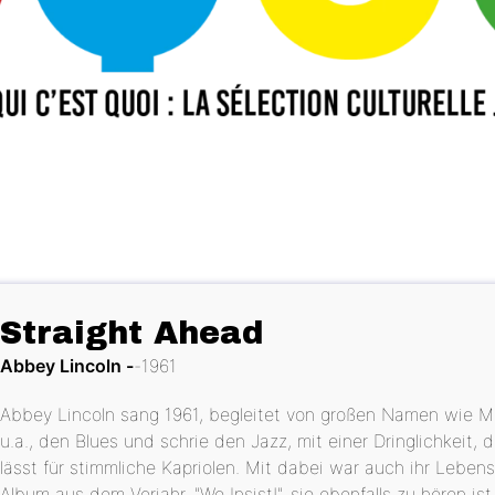
Straight Ahead
Abbey Lincoln
1961
Abbey Lincoln sang 1961, begleitet von großen Namen wie Ma
u.a., den Blues und schrie den Jazz, mit einer Dringlichkeit,
lässt für stimmliche Kapriolen. Mit dabei war auch ihr Lebe
Album aus dem Vorjahr, "We Insist!", sie ebenfalls zu hören ist