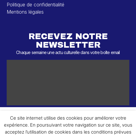
Politique de confidentialité
Mentions légales
RECEVEZ NOTRE
NEWSLETTER
Chaque semaine une actu culturelle dans votre boîte email
Ce site internet utilise des cookies pour améliorer votre
expérience. En poursuivant votre navigation sur ce site, vous
ème
© 2026 – 2
Round – Tous droits réservés.
acceptez l’utilisation de cookies dans les conditions prévues