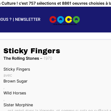
a Culture ! c'est 757 sélections et 8861 oeuvres choisies à l
NOUS ?
NEWSLETTER
Sticky Fingers
The Rolling Stones
1970
Sticky Fingers
avec
Brown Sugar
,
Wild Horses
,
Sister Morphine
... est entré dans la légende, et comme si cela ne suffisait