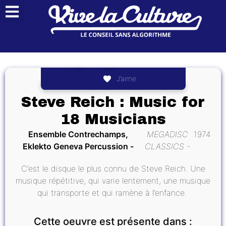
J’aime
Steve Reich : Music for
18 Musicians
Ensemble Contrechamps,
MEGADISC
1974
Eklekto Geneva Percussion
CLASSICS
C’est le disque le plus connu de Steve Reich. Une
musique répétitive, qui varie lentement, une musique
qui transporte et qui ramène à l’enfance.
Cette oeuvre est présente dans :