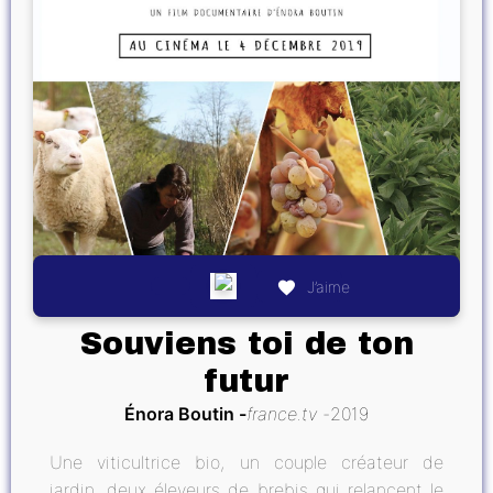
J’aime
Souviens toi de ton
futur
Énora Boutin
france.tv
2019
Une viticultrice bio, un couple créateur de
jardin, deux éleveurs de brebis qui relancent le