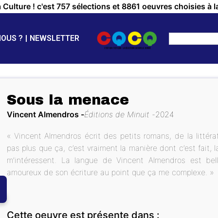
a Culture ! c'est 757 sélections et 8861 oeuvres choisies à l
NOUS ?
NEWSLETTER
Sous la menace
Vincent Almendros
Éditions de Minuit
2024
« Vincent Almendros écrit des petits romans, de la littéra
pas plus que ça, c’est vraiment la manière dont c’est fait,
m’intéressent. La langue de Vincent Almendros est bel
amoureux de son écriture au point que ça me complexe. »
Cette oeuvre est présente dans :