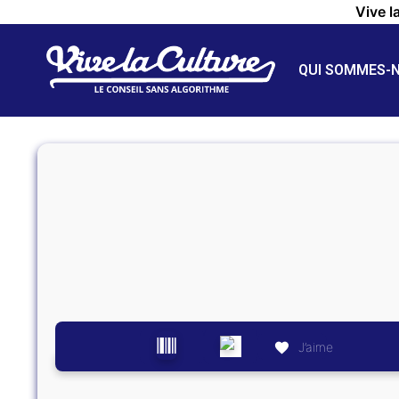
Vive l
QUI SOMMES-
J’aime