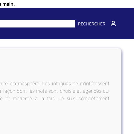
a main.
RECHERCHER
ture d’atmosphère. Les intrigues ne m’intéressent
 la façon dont les mots sont choisis et agencés qui
le et moderne à la fois. Je suis complètement