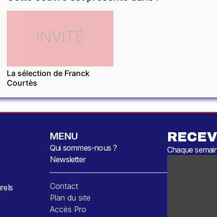
INVITÉ
La sélection de Franck
Courtès
RECEV
MENU
Qui sommes-nous ?
Chaque semaine
Newsletter
Contact
rels
Plan du site
Accès Pro