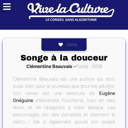
J’aime
Songe à la douceur
Clémentine Beauvais
Points
2016
Clémentine Beauvais est une autrice qui écrit
aussi bien pour la jeunesse que pour les adultes.
Son roman est une relecture de
Eugène
Onéguine
d’Alexandre Pouchkine, mais en vers
libres, et en l’adaptant à notre époque. Les
personnages ont des portables et prennent le
métro ! Elle a également ajouté son propre