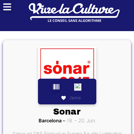
J’aime
Sonar
Barcelona
18. – 20. Juni
Sonar ist DAS Festival in Europa für alle Liebhaber