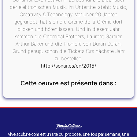
der elektronischen Musik. Im Untertitel steht: Music,
Creativity & Technology. Vor über 20 Jahren
gegründet, hat sich die Crème de la Crème dort
blicken und hören lassen. Und in diesem Jahr
kommen die Chemical Brothers, Laurent Garnier,
Arthur Baker und die Pioniere von Duran Duran.
Grund genug, schon die Tickets fürs nächste Jahr
zu bestellen.
http://sonar.es/en/2015/
Cette oeuvre est présente dans :
vivelaculture.com est un site qui propose, une fois par semaine, une