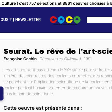
a Culture ! c'est 757 sélections et 8861 oeuvres choisies à l
NOUS ?
NEWSLETTER
Seurat. Le rêve de l'art-sc
Françoise Cachin
Découvertes Gallimard
1991
Les artistes n’ont pas attendu le XXe siècle pour se frotter
lumière, des contrastes des couleurs entre elles, des rappo
se penchant sur l’application scientifique de la couleur, en 
couleur par l’œil humain, va tenter de produire un nouveau 
sous le nom de pointillisme.
Cette oeuvre est présente dans :