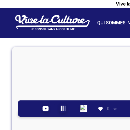
Vive l
QUI SOMMES-
J’aime