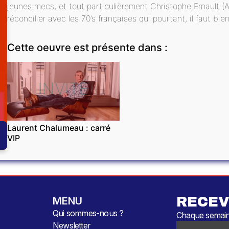
jeunes mecs, et tout particulièrement Christophe Ernault (Ali
réconcilier avec les 70’s françaises qui pourtant, il faut bie
Cette oeuvre est présente dans :
INVITÉ
Laurent Chalumeau : carré
VIP
RECEV
MENU
Qui sommes-nous ?
Chaque semaine
Newsletter