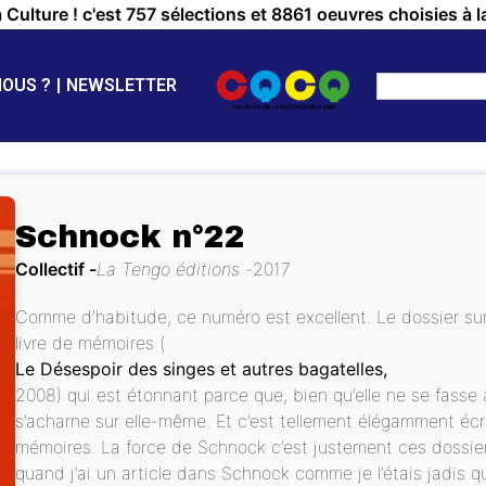
a Culture ! c'est 757 sélections et 8861 oeuvres choisies à l
NOUS ?
NEWSLETTER
Schnock n°22
Collectif
La Tengo éditions
2017
Comme d’habitude, ce numéro est excellent. Le dossier sur
livre de mémoires (
Le Désespoir des singes et autres bagatelles,
2008) qui est étonnant parce que, bien qu’elle ne se fasse 
s’acharne sur elle-même. Et c’est tellement élégamment écr
mémoires. La force de Schnock c’est justement ces dossiers
quand j’ai un article dans Schnock comme je l’étais jadis q