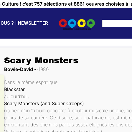
a Culture ! c'est 757 sélections et 8861 oeuvres choisies à l
NOUS ?
NEWSLETTER
Scary Monsters
Bowie-David
1980
Dans le même esprit que
Blackstar
aujourd’hui,
Scary Monsters (and Super Creeps)
n’a rien d’un “album concept” à couleur musicale unique, 
cours de sa carrière. Ce disque, son quatorzième, est même 
empruntant des chemins parfois assez éloignés les uns de
Verlaine, le guitariste chanteur de Television (