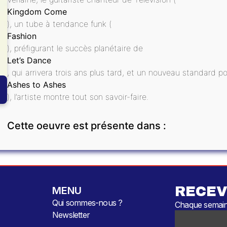
Kingdom Come
), un tube à tendance funk (
Fashion
), préfigurant le succès planétaire de
Let’s Dance
, qui arrivera trois ans plus tard, et un nouveau standard p
Ashes to Ashes
), l’artiste montre tout son savoir-faire.
Cette oeuvre est présente dans :
RECEV
MENU
Qui sommes-nous ?
Chaque semaine
Newsletter