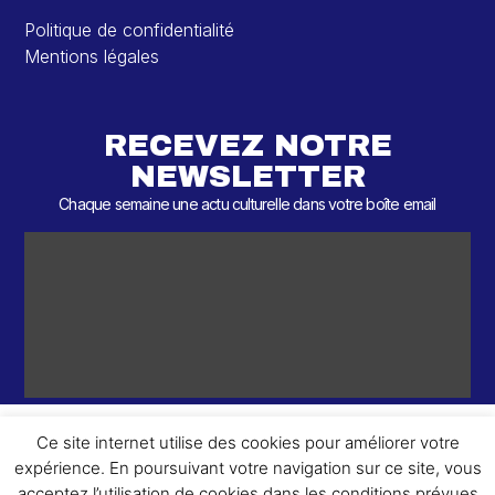
Politique de confidentialité
Mentions légales
RECEVEZ NOTRE
NEWSLETTER
Chaque semaine une actu culturelle dans votre boîte email
Ce site internet utilise des cookies pour améliorer votre
expérience. En poursuivant votre navigation sur ce site, vous
ème
© 2026 – 2
Round – Tous droits réservés.
acceptez l’utilisation de cookies dans les conditions prévues