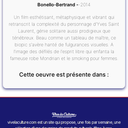
Bonello-Bertrand
2014
Un film esthétisant, métaphysique et vibrant qui
retranscrit la complexité du personnage d’Yves Saint
Laurent, génie solitaire aussi prodigieux que
ténébreux. Beau comme un tableau de maître, ce
biopic s'avère hanté de fulgurances visuelles. A
l’image des défilés de l'esprit libre qui enfanta la
fameuse robe Mondrian et le smoking pour femmes.
Cette oeuvre est présente dans :
vivelaculture.com est un site qui propose, une fois par semaine, une