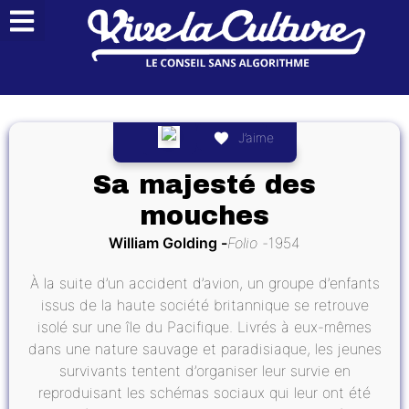
J’aime
Sa majesté des
mouches
William Golding
Folio
1954
À la suite d’un accident d’avion, un groupe d’enfants
issus de la haute société britannique se retrouve
isolé sur une île du Pacifique. Livrés à eux-mêmes
dans une nature sauvage et paradisiaque, les jeunes
survivants tentent d’organiser leur survie en
reproduisant les schémas sociaux qui leur ont été