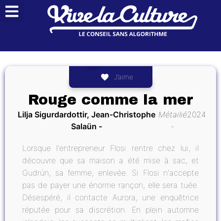
J’aime
Rouge comme la mer
Lilja Sigurdardottir, Jean-Christophe
Métailié
2024
Salaün
Lorsque l'entrepreneur Flosi rentre chez lui, il
découvre que sa maison a été mise à sac, et
Gudrún, sa femme, enlevée. Si Flosi n'accepte
pas de payer une énorme rançon, elle sera tuée.
Désespéré, il contacte Aurora, une enquêtrice
réputée pour sa discrétion. En plein automne