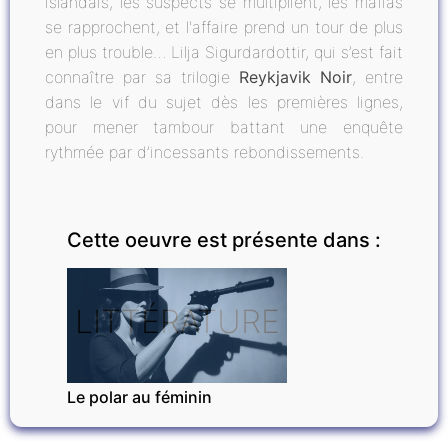
islandais, les suspects se multiplient, les mafias
se rapprochent, et l'affaire prend un tour de plus
en plus trouble… Lilja Sigurdardottir, qui s’est fait
connaître par sa trilogie
Reykjavik Noir
, entre
dans le vif du sujet dès les premières lignes,
pour mener tambour battant une enquête
rythmée par d’incessants rebondissements.
Cette oeuvre est présente dans :
LITTÉRATURE
Le polar au féminin