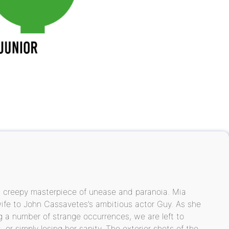
a creepy masterpiece of unease and paranoia. Mia
wife to John Cassavetes’s ambitious actor Guy. As she
ng a number of strange occurrences, we are left to
 or simply losing her sanity. The exterior shots of the