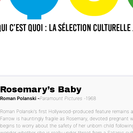
Rosemary’s Baby
Roman Polanski
Paramount Pictures
1968
Roman Polanski’s first Hollywood-produced feature remains 
Farrow is hauntingly fragile as Rosemary, devoted pregnant 
begins to worry about the safety of her unborn child followi
wonder whether she is really under threat from a Satanic cult,