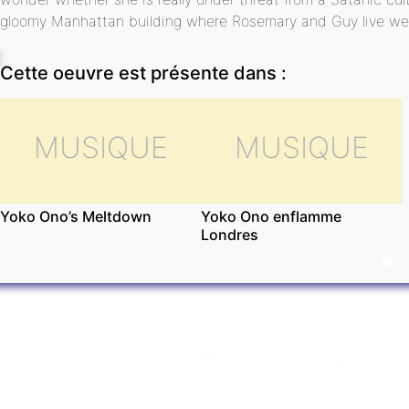
gloomy Manhattan building where Rosemary and Guy live wer
Cette oeuvre est présente dans :
MUSIQUE
MUSIQUE
Yoko Ono’s Meltdown
Yoko Ono enflamme
Londres