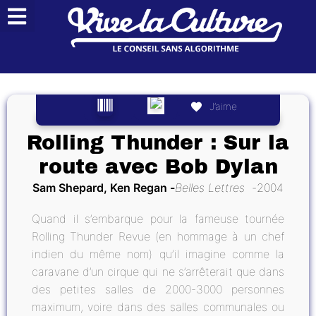
J’aime
Rolling Thunder : Sur la
route avec Bob Dylan
Sam Shepard, Ken Regan
Belles Lettres
2004
Quand il s’embarque pour la fameuse tournée
Rolling Thunder Revue (en hommage à un chef
indien du même nom) qu’il imagine comme la
caravane d’un cirque qui ne s’arrêterait que dans
des petites salles de 2000-3000 personnes
maximum, voire dans des salles communales ou