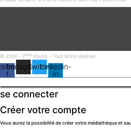
ème
© 2026 – 2
Round – Tous droits réservés.
cebook-
Instagram
Twitter
Linkedin-
f
in
se connecter
Créer votre compte
Vous aurez la possibilité de créer votre médiathèque et s