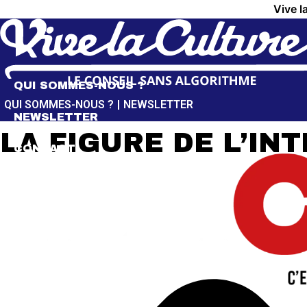
Aller
Vive l
au
contenu
QUI SOMMES-NOUS ?
QUI SOMMES-NOUS ?
NEWSLETTER
NEWSLETTER
LA FIGURE DE L’IN
CONTACT
MON COMPTE
MES FAVORIS