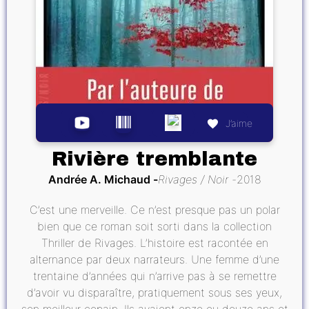
J’aime
Rivière tremblante
Andrée A. Michaud
Rivages / Noir
2018
C’est une merveille. Ce n’est presque pas un polar
bien que ce roman soit sorti dans la collection
Thriller de Rivages. L’histoire est racontée en
alternance par deux narrateurs. Une femme d’une
trentaine d’années qui n’arrive pas à se remettre
d’avoir vu disparaître, pratiquement sous ses yeux,
son meilleur copain. Ils avaient onze ou douze ans et