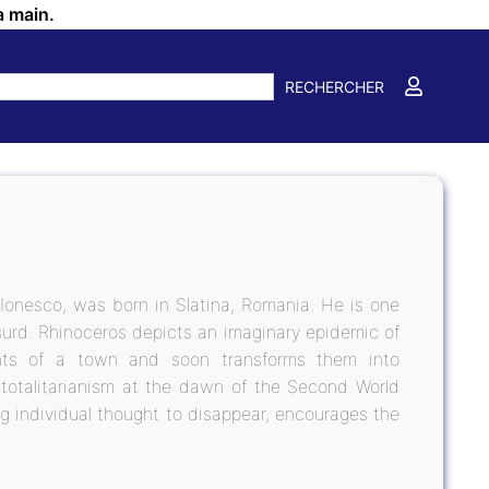
a main.
RECHERCHER
Ionesco, was born in Slatina, Romania. He is one
surd. Rhinoceros depicts an imaginary epidemic of
itants of a town and soon transforms them into
 totalitarianism at the dawn of the Second World
g individual thought to disappear, encourages the