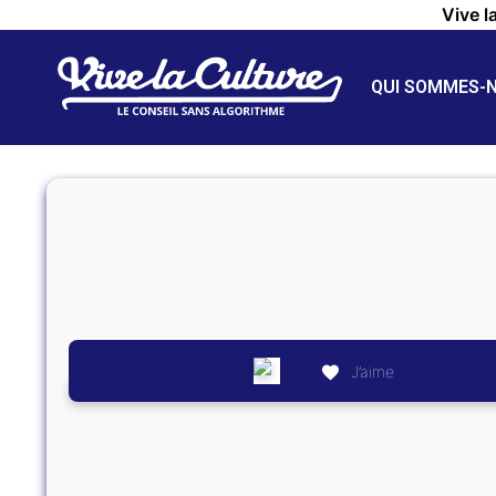
Vive l
QUI SOMMES-
J’aime