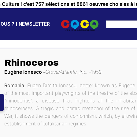
a Culture ! c'est 757 sélections et 8861 oeuvres choisies à l
NOUS ?
NEWSLETTER
Rhinoceros
Eugène Ionesco
Grove/Atlantic, Inc.
1959
Romania
. Eugen Dimitri Ionescu, better known as Eugène 
of the most important playwrights of the theatre of the ab
"rhinoceritis", a disease that frightens all the inhab
rhinoceroses. A tragic and comic metaphor of the rise of
War, it shows the dangers of conformism, which, by allowin
establishment of totalitarian regimes.