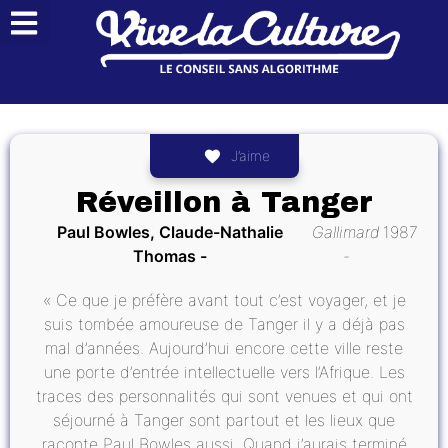
J’aime
Réveillon à Tanger
Paul Bowles, Claude-Nathalie
Gallimard
1987
Thomas
« Ce que je préfère avant tout c’est voyager, et je
suis tombée amoureuse de Tanger il y a déjà pas
mal d’années. Aujourd’hui encore cette ville reste
une porte d’entrée intellectuelle vers l’Afrique. Les
traces des personnalités qui sont venues et qui ont
séjourné à Tanger sont partout et les lieux que
raconte Paul Bowles aussi. Quand j’aurais terminé