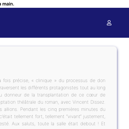
a main.
 fois précise, « clinique » du processus de don
aversent les différents protagonistes tout au long
du donneur de la transplantation de ce cœur de
aptation théâtrale du roman, avec Vincent Dissez.
ous allions. Pendant les cinq premières minutes du
c’était tellement fort, tellement “vivant“ justement,
sté. Aux saluts, toute la salle était debout ! Et