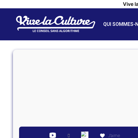
Vive l
QUI SOMMES-
J’aime