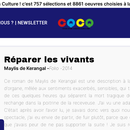
a Culture ! c'est 757 sélections et 8861 oeuvres choisies à l
NOUS ?
NEWSLETTER
Réparer les vivants
Maylis de Kerangal
Folio
2014
Ce roman de Maylis de Kerangal est une description à la
d’organe, mêlée aux sentiments exacerbés, sensibles, qui tr
de ces quelques heures qui séparent la mort tragique 
rechange dans la poitrine de la receveuse. J’ai vu une ad
C’était après avoir l’avoir lu, je savais donc vers quoi n
spectacle, j’ai eu envie de partir, de fuir plutôt, parce que 
que j’avais peur de ne pas supporter la suite ! Je suis re