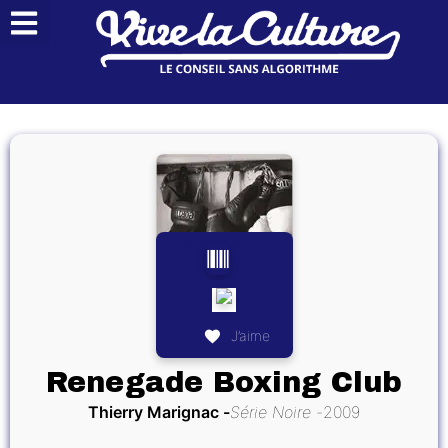
J’aime
Renegade Boxing Club
Thierry Marignac
Série Noire
2009