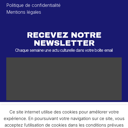
Politique de confidentialité
Mentions légales
RECEVEZ NOTRE
NEWSLETTER
Chaque semaine une actu culturelle dans votre boîte email
Ce site internet utilise des cookies pour améliorer votre
expérience. En poursuivant votre navigation sur ce site, vous
ème
© 2026 – 2
Round – Tous droits réservés.
acceptez l’utilisation de cookies dans les conditions prévues