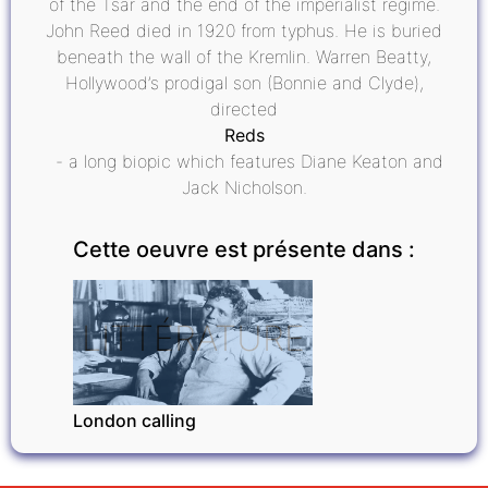
of the Tsar and the end of the imperialist regime.
John Reed died in 1920 from typhus. He is buried
beneath the wall of the Kremlin. Warren Beatty,
Hollywood’s prodigal son (Bonnie and Clyde),
directed
Reds
- a long biopic which features Diane Keaton and
Jack Nicholson.
Cette oeuvre est présente dans :
LITTÉRATURE
London calling