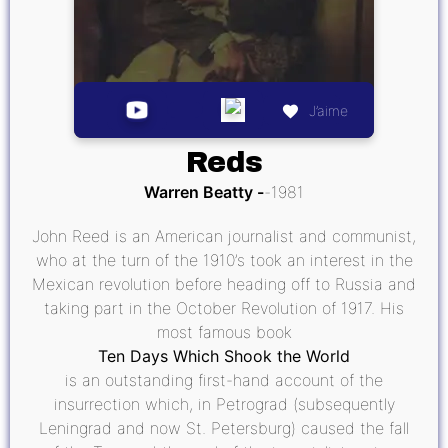
J’aime
Reds
Warren Beatty
1981
John Reed is an American journalist and communist,
who at the turn of the 1910’s took an interest in the
Mexican revolution before heading off to Russia and
taking part in the October Revolution of 1917. His
most famous book
Ten Days Which Shook the World
is an outstanding first-hand account of the
insurrection which, in Petrograd (subsequently
Leningrad and now St. Petersburg) caused the fall