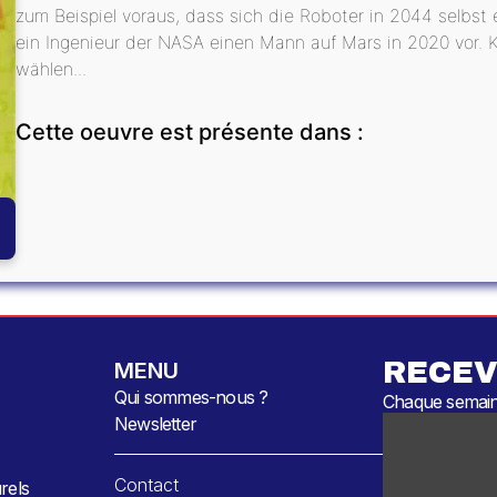
zum Beispiel voraus, dass sich die Roboter in 2044 selbst
ein Ingenieur der NASA einen Mann auf Mars in 2020 vor. 
wählen...
Cette oeuvre est présente dans :
RECEV
MENU
Qui sommes-nous ?
Chaque semaine
Newsletter
Contact
rels