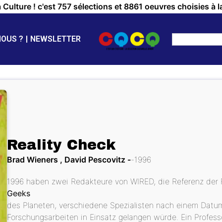
a Culture ! c'est 757 sélections et 8861 oeuvres choisies à l
NOUS ?
NEWSLETTER
Reality Check
Brad Wieners , David Pescovitz
1996
1996 haben zwei Redakteure von WIRED, die Referenz der Fa
Geeks
des Planeten, verschiedene Spezialisten nach einem Datu
Forschungsarbeiten in Einsatz gelangen würde. Ein Profes