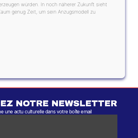
 erzeugen würden. In noch näherer Zukunft sieht
Kaum genug Zeit, um sein Anzugsmodell zu
EZ NOTRE NEWSLETTER
 une actu culturelle dans votre boîte email