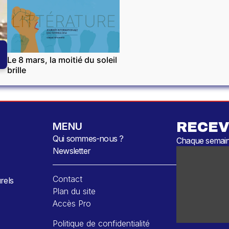
LITTÉRATURE
Le 8 mars, la moitié du soleil
brille
RECEV
MENU
Qui sommes-nous ?
Chaque semaine
Newsletter
Contact
rels
Plan du site
Accès Pro
Politique de confidentialité