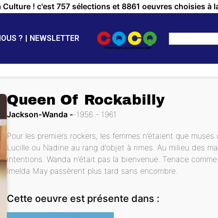
a Culture ! c'est 757 sélections et 8861 oeuvres choisies à l
NOUS ?
NEWSLETTER
Queen Of Rockabilly
Jackson-Wanda
1956 - 1961
Pour les premiers rockers, les femmes n’étaient que muses
Lucille ou Nadine au rang d’objet à rimes. Au milieu des 
intentions. Wanda n’était pas la bienvenue. Tenace comme 
Imelda May passèrent plus tard sans encombre.
Cette oeuvre est présente dans :