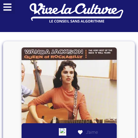
J’aime