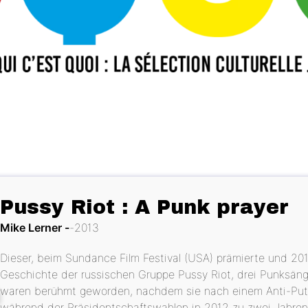
Pussy Riot : A Punk prayer
Mike Lerner
2013
Dieser, beim Sundance Film Festival (USA) prämierte und 201
Geschichte der russischen Gruppe Pussy Riot, drei Punksänge
waren berühmt geworden, nachdem sie nach einem Anti-Puti
während der Präsidentschaftswahlen in 2012 zu zwei Jahren H