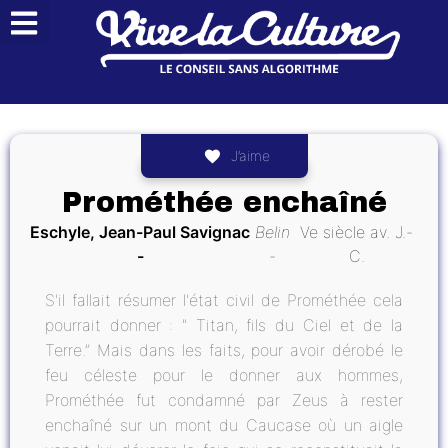
J’aime
Prométhée enchaîné
Eschyle, Jean-Paul Savignac
Belin
Ve siècle av. J.-
C.
S'il fallait résumer l'état civil de Prométhée cela
pourrait donner : " Titan, fils du Ciel et de la
Terre.” Mais dans les faits, pour avoir dérobé le
feu céleste pour le donner aux hommes,
Prométhée fut condamné par Zeus à rester
enchaîné sur un mont du Caucase où un aigle