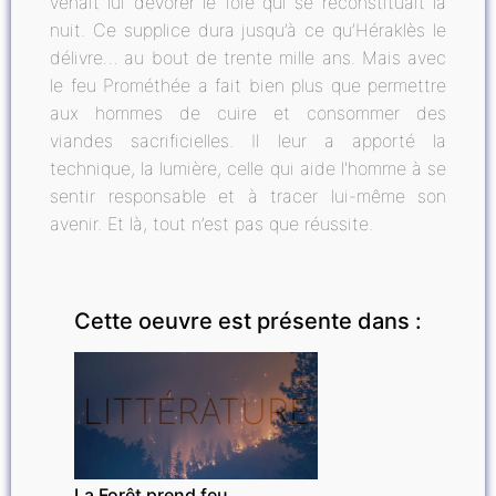
venait lui dévorer le foie qui se reconstituait la
nuit. Ce supplice dura jusqu’à ce qu’Héraklès le
délivre… au bout de trente mille ans. Mais avec
le feu Prométhée a fait bien plus que permettre
aux hommes de cuire et consommer des
viandes sacrificielles. Il leur a apporté la
technique, la lumière, celle qui aide l'homme à se
sentir responsable et à tracer lui-même son
avenir. Et là, tout n’est pas que réussite.
Cette oeuvre est présente dans :
LITTÉRATURE
La Forêt prend feu