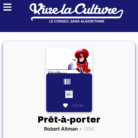
J’aime
Prêt-à-porter
Robert Altman
1994