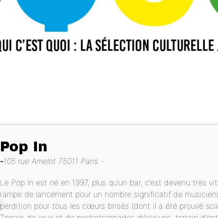
Pop In
105 rue Amelot 75011 Paris
Le Pop In est né en 1997, plus qu’un bar, c’est devenu très vi
rampe de lancement pour un nombre significatif de musiciens
perdition pour tous les cœurs brisés (dont il a été prouvé sci
Terrain de jeux et de pochetronnades décisives, terrain d’e