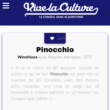
J’aime
Pinocchio
Winshluss
Les Requins Marteaux
2012
« Si je lis moins de BD qu’avant, j’essaie de
suivre ce qui se fait.
Pinocchio
est pour moi un
exemple de BD complète, avec des dessins
archi travaillés, une mise en page qui se
renouvelle à chaque planche, et un humour noir
ravageur que j’adore. »