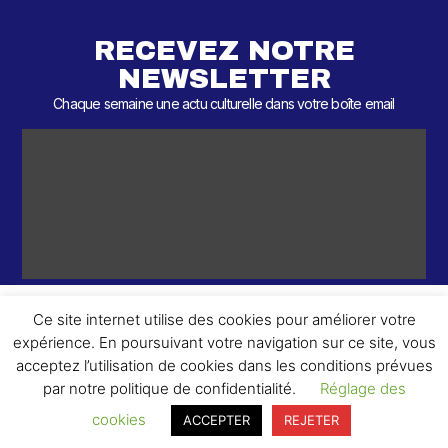
RECEVEZ NOTRE
NEWSLETTER
Chaque semaine une actu culturelle dans votre boîte email
Ce site internet utilise des cookies pour améliorer votre
expérience. En poursuivant votre navigation sur ce site, vous
ème
© 2026 – 2
Round – Tous droits réservés.
acceptez l’utilisation de cookies dans les conditions prévues
par notre politique de confidentialité.
Réglage des
cookies
ACCEPTER
REJETER