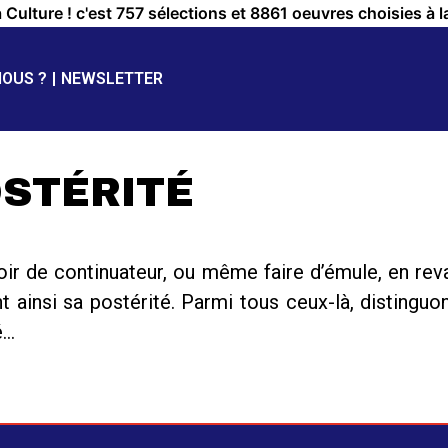
a Culture ! c'est 757 sélections et 8861 oeuvres choisies à l
NOUS ?
NEWSLETTER
STÉRITÉ
ir de continuateur, ou même faire d’émule, en rev
insi sa postérité. Parmi tous ceux-là, distinguons
é…