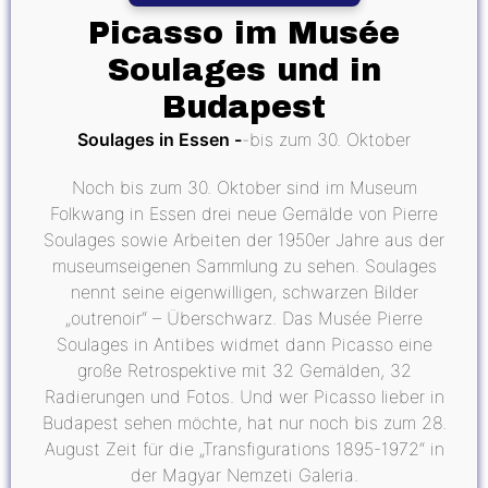
Picasso im Musée
Soulages und in
Budapest
Soulages in Essen
bis zum 30. Oktober
Noch bis zum 30. Oktober sind im Museum
Folkwang in Essen drei neue Gemälde von Pierre
Soulages sowie Arbeiten der 1950er Jahre aus der
museumseigenen Sammlung zu sehen. Soulages
nennt seine eigenwilligen, schwarzen Bilder
„outrenoir“ – Überschwarz. Das Musée Pierre
Soulages in Antibes widmet dann Picasso eine
große Retrospektive mit 32 Gemälden, 32
Radierungen und Fotos. Und wer Picasso lieber in
Budapest sehen möchte, hat nur noch bis zum 28.
August Zeit für die „Transfigurations 1895-1972“ in
der Magyar Nemzeti Galeria.