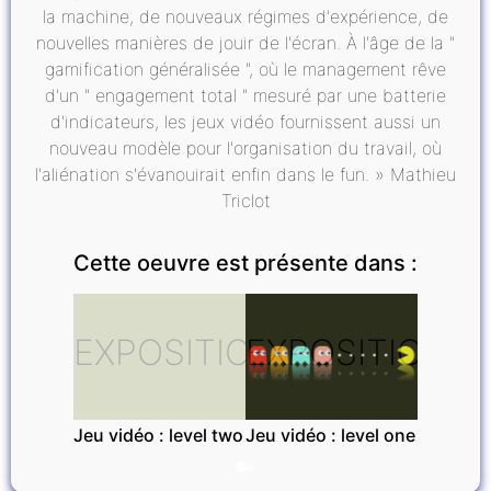
la machine, de nouveaux régimes d'expérience, de
nouvelles manières de jouir de l'écran. À l'âge de la "
gamification généralisée ", où le management rêve
d'un " engagement total " mesuré par une batterie
d'indicateurs, les jeux vidéo fournissent aussi un
nouveau modèle pour l'organisation du travail, où
l'aliénation s'évanouirait enfin dans le fun. » Mathieu
Triclot
Cette oeuvre est présente dans :
EXPOSITIONS
EXPOSITIONS
Jeu vidéo : level two
Jeu vidéo : level one