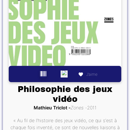
J’aime
Philosophie des jeux
vidéo
Mathieu Triclot
Zones
2011
« Au fil de l'histoire des jeux vidéo, ce qui s'est à
chaque fois inventé, ce sont de nouvelles liaisons à