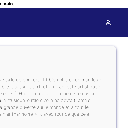
a main.
le salle de concert ! Et bien plus qu'un manifeste
 C'est aussi et surtout un manifeste artistique :
la société. Haut lieu culturel en même temps que
 la musique le rôle qu'elle ne devrait jamais
ra grande ouverte sur le monde et à tout le
imer l'harmonie » !), avec tout ce que cela