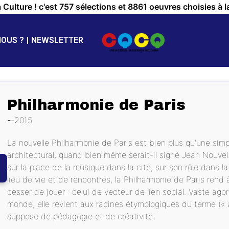
a Culture ! c'est 757 sélections et 8861 oeuvres choisies à l
NOUS ?
NEWSLETTER
Philharmonie de Paris
2015
La nouvelle Philharmonie de Paris est bien plus qu'une simp
architectural, quand bien même serait-il signé Jean Nouvel.
sur la place de la musique dans la cité, sur son rôle dans 
lieu de vie et de rencontres, la Philharmonie de Paris rend à
cesser de jouer : celui de vecteur de lien social. Vaste ago
monde, elle revient aux racines étymologiques du terme (« a
suppose de pédagogie et de créativité.