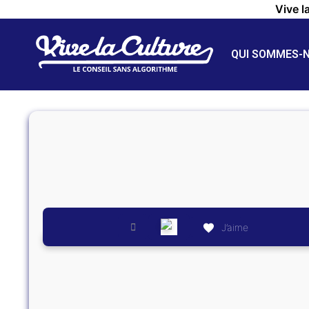
Vive l
QUI SOMMES-
J’aime