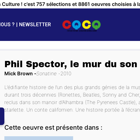
a Culture ! c'est 757 sélections et 8861 oeuvres choisies à l
NOUS ?
NEWSLETTER
Phil Spector, le mur du son
Mick Brown
Sonatine
2010
L’édifiante histoire de l’un des plus grands génies de la m
durant trois décennies (Ronettes, Beatles, Sonny and Cher, 
reclus dans son manoir d’Alhambra (The Pyrenees Castle), 
starlette. Un conte californien. Une histoire portée à l’écra
Cette oeuvre est présente dans :