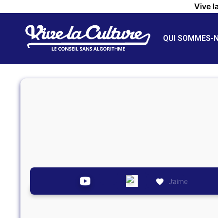
Vive l
QUI SOMMES-
J’aime