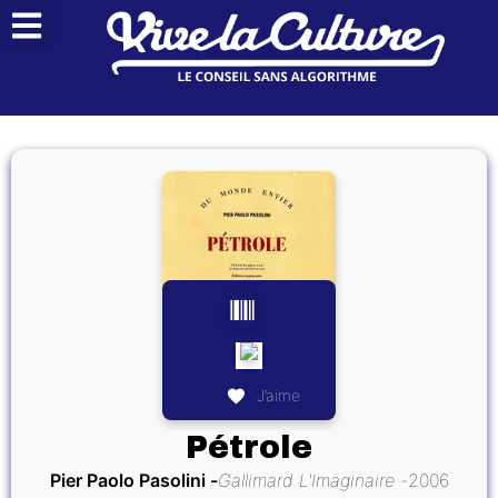
J’aime
Pétrole
Pier Paolo Pasolini
Gallimard L'Imaginaire
2006