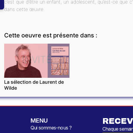
c’est que d’être un enfant, un adolescent, qu’est-ce que c’
dans cette œuvre.
Cette oeuvre est présente dans :
INVITÉ
La sélection de Laurent de
Wilde
RECEV
MENU
Qui sommes-nous ?
Chaque semaine