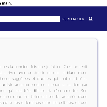
a main.
RECHERCHER
mes la première fois que je l’ai lue. C’est un récit
st arrivée avec un dessin en noir et blanc d’une
hoses suggérées et d’autres qui sont martelées.
ne artiste accomplie qui commence sa carrière par
e qu’il est très difficile de s’en remettre. Son
aconter deux fois tellement elle l’a racontée d’une
urdité des différences entre les cultures, ce que