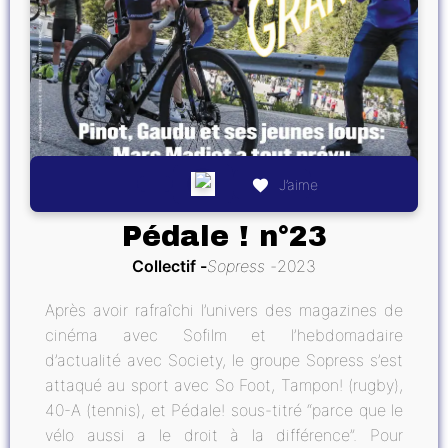
J’aime
Pédale ! n°23
Collectif
Sopress
2023
Après avoir rafraîchi l’univers des magazines de
cinéma avec Sofilm et l’hebdomadaire
d’actualité avec Society, le groupe Sopress s’est
attaqué au sport avec So Foot, Tampon! (rugby),
40-A (tennis), et Pédale! sous-titré “parce que le
vélo aussi a le droit à la différence”. Pour