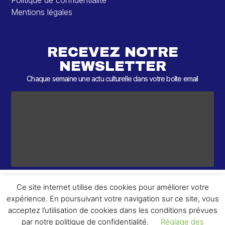
Mentions légales
RECEVEZ NOTRE
NEWSLETTER
Chaque semaine une actu culturelle dans votre boîte email
Ce site internet utilise des cookies pour améliorer votre
expérience. En poursuivant votre navigation sur ce site, vous
ème
© 2026 – 2
Round – Tous droits réservés.
acceptez l’utilisation de cookies dans les conditions prévues
par notre politique de confidentialité.
Réglage des