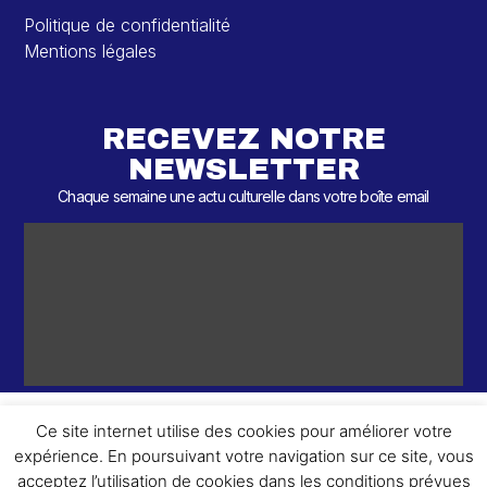
Politique de confidentialité
Mentions légales
RECEVEZ NOTRE
NEWSLETTER
Chaque semaine une actu culturelle dans votre boîte email
Ce site internet utilise des cookies pour améliorer votre
expérience. En poursuivant votre navigation sur ce site, vous
ème
© 2026 – 2
Round – Tous droits réservés.
acceptez l’utilisation de cookies dans les conditions prévues