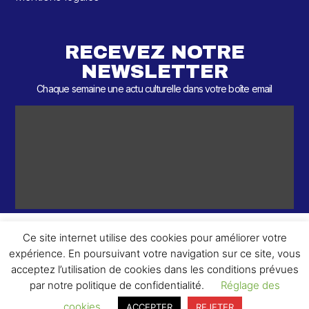
RECEVEZ NOTRE
NEWSLETTER
Chaque semaine une actu culturelle dans votre boîte email
Ce site internet utilise des cookies pour améliorer votre
expérience. En poursuivant votre navigation sur ce site, vous
ème
© 2026 – 2
Round – Tous droits réservés.
acceptez l’utilisation de cookies dans les conditions prévues
par notre politique de confidentialité.
Réglage des
cookies
ACCEPTER
REJETER