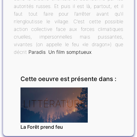
autorités russes. Et puis il est là, partout, et il
faut tout faire pour l’arrêter avant qu’il
n’engloutisse le village. C’est cette possible
action collective face aux forces climatiques
cruelles, impersonnelles mais puissantes,
vivantes (on appelle le feu «le dragon») que
décrit
Paradis
.
Un film somptueux
.
Cette oeuvre est présente dans :
LITTÉRATURE
La Forêt prend feu