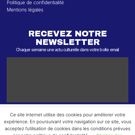
Politique de confidentialité
Mentions légales
RECEVEZ NOTRE
NEWSLETTER
Chaque semaine une actu culturelle dans votre boîte email
Ce site internet utilise des cookies pour améliorer votre
expérience. En poursuivant votre navigation sur ce site, vous
ème
© 2026 – 2
Round – Tous droits réservés.
acceptez l’utilisation de cookies dans les conditions prévues