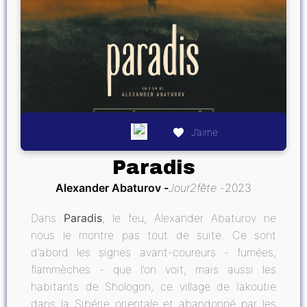
J’aime
Paradis
Alexander Abaturov
Jour2fête
2023
Dans
Paradis
, le feu, Alexander Abaturov ne
nous le montre pas tout de suite. Ce sont
d’abord les signes avant-coureurs - fumées,
flammèches - que l’on voit, mais aussi les
habitants de Shologon, ce village de Iakoutie
dans la Sibérie orientale et abandonné par les