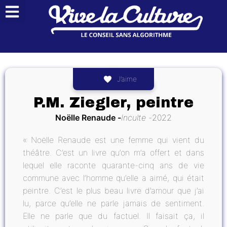
J’aime
P.M. Ziegler, peintre
Noëlle Renaude
Inculte
2022
« Noëlle Renaude est une femme qui vient du
théâtre. C’est un livre qu’on m’a offert et dans
lequel elle raconte quarante-cinq ans de vie
commune avec l’homme qu’elle a aimé, qui était
peintre. C’est le plus beau livre d’amour que j’ai
lu, parce qu’elle ne parle jamais de sentiment.
Elle ne parle que du factuel. Il faisait ça, il