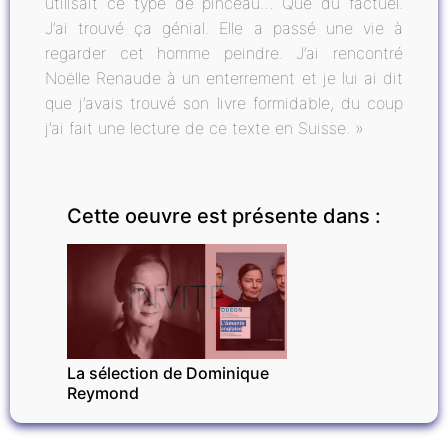
utilisait ce type de pinceau… Que du factuel.
J’ai trouvé ça génial. Elle a passé une vie à
regarder cet homme peindre. J’ai rencontré
Noëlle Renaude à un enterrement et je lui ai dit
que j’avais trouvé son livre formidable, du coup
j’ai fait une lecture de ce texte en Suisse. »
Cette oeuvre est présente dans :
INVITÉ
La sélection de Dominique
Reymond