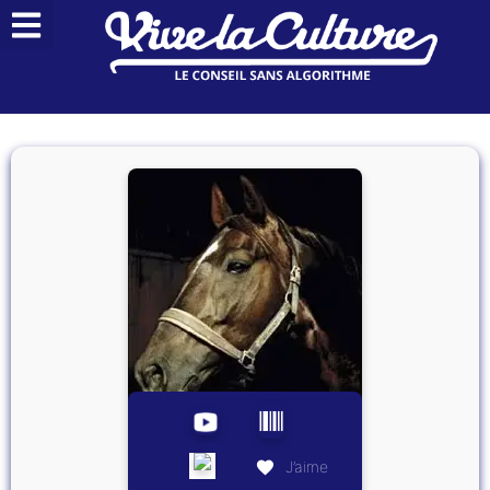
J’aime